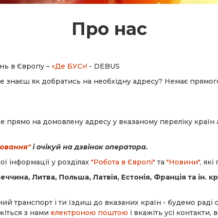
Про нас
нь в Європу –
«Де БУС»!
- DEBUS
 знаєш як добратись на необхідну адресу? Немає прямого
прямо на домовлену адресу у вказаному переліку країн або
ювання"
і очікуй на дзвінок оператора.
ої інформації у розділах
"Робота в Європі"
та
"Новини"
, як
еччина, Литва, Польша, Латвія, Естонія, Франція та ін. 
ний транспорт і ти їздиш до вказаних країн - будемо раді
жіться з нами
електроною поштою
і вкажіть усі контакти,