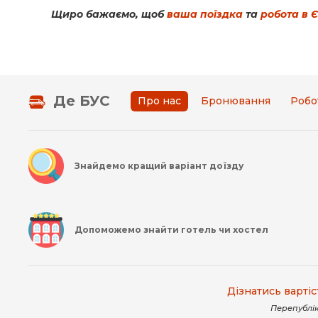
Щиро бажаємо, щоб
ваша поїздка
та
робота в 
Де БУС
Про нас
Бронювання
Робо
Знайдемо кращий варіант доїзду
Допоможемо знайти готель чи хостел
Дізнатись вартіс
Перепублік