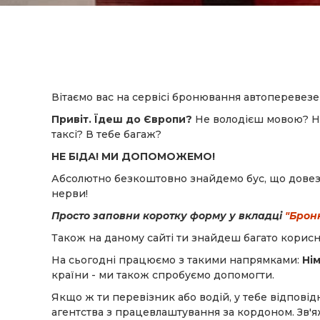
Вітаємо вас на сервісі бронювання автоперевезе
Привіт. Їдеш до Європи?
Не володієш мовою? Не
таксі? В тебе багаж?
НЕ БІДА! МИ ДОПОМОЖЕМО!
Абсолютно безкоштовно знайдемо бус, що довезе 
нерви!
Просто заповни коротку форму у вкладці
"Брон
Також на даному сайті ти знайдеш багато корисн
На сьогодні працюємо з такими напрямками:
Нім
країни - ми також спробуємо допомогти.
Якщо ж ти перевізник або водій, у тебе відповід
агентства з працевлаштування за кордоном. Зв'я