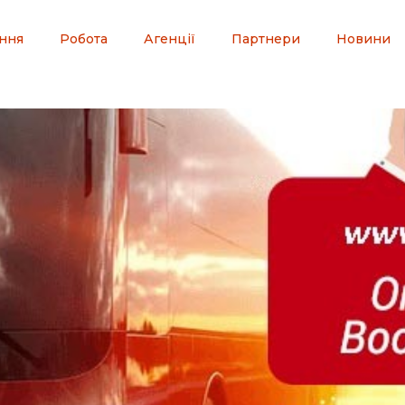
ння
Робота
Агенції
Партнери
Новини