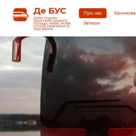
Де БУС
Про нас
Бронюва
CЕРВІС ПОШУКУ
ТРАНСПОРТУ В ЄВРОПУ:
Зв'язок
ПОЛЬЩА, ЛИТВА, ЛАТВІЯ,
ЕСТОНІЯ, НІМЕЧЧИНА ТА
ІНШІ КРАЇНИ