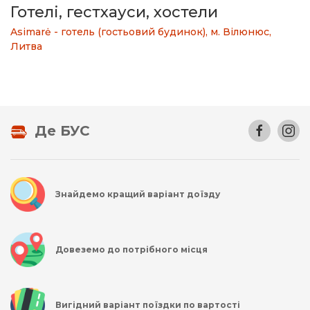
Готелі, гестхауси, хостели
Asimarė - готель (гостьовий будинок), м. Вілюнюс,
Литва
Де БУС
Знайдемо кращий варіант доїзду
Довеземо до потрібного місця
Вигідний варіант поїздки по вартості