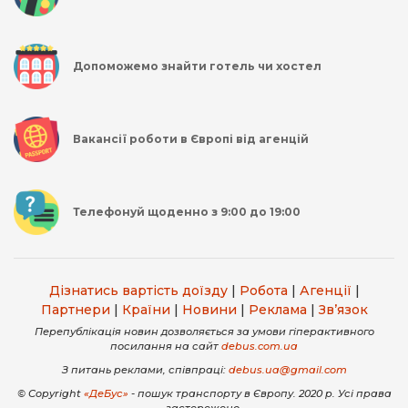
Допоможемо знайти готель чи хостел
Вакансії роботи в Європі від агенцій
Телефонуй щоденно з 9:00 до 19:00
Дізнатись вартість доїзду
|
Робота
|
Агенції
|
Партнери
|
Країни
|
Новини
|
Реклама
|
Зв’язок
Перепублікація новин дозволяється за умови гіперактивного
посилання на сайт
debus.com.ua
З питань реклами, співпраці:
debus.ua@gmail.com
© Copyright
«ДеБус»
- пошук транспорту в Європу. 2020 р. Усі права