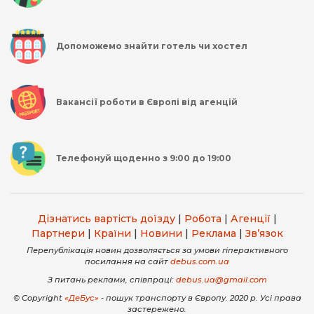
Допоможемо знайти готель чи хостел
Вакансії роботи в Європі від агенцій
Телефонуй щоденно з 9:00 до 19:00
Дізнатись вартість доїзду
|
Робота
|
Агенції
|
Партнери
|
Країни
|
Новини
|
Реклама
|
Зв’язок
Перепублікація новин дозволяється за умови гіперактивного
посилання на сайт
debus.com.ua
З питань реклами, співпраці:
debus.ua@gmail.com
© Copyright
«ДеБус»
- пошук транспорту в Європу. 2020 р. Усі права
застережено.