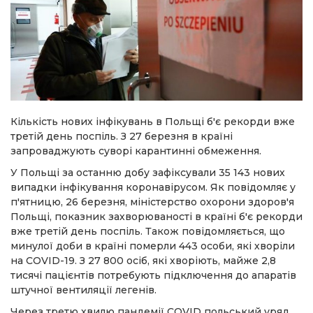
Кількість нових інфікувань в Польщі б'є рекорди вже
третій день поспіль. З 27 березня в країні
запроваджують суворі карантинні обмеження.
У Польщі за останню добу зафіксували 35 143 нових
випадки інфікування коронавірусом. Як повідомляє у
п'ятницю, 26 березня, міністерство охорони здоров'я
Польщі, показник захворюваності в країні б'є рекорди
вже третій день поспіль. Також повідомляється, що
минулої доби в країні померли 443 особи, які хворіли
на COVID-19. З 27 800 осіб, які хворіють, майже 2,8
тисячі пацієнтів потребують підключення до апаратів
штучної вентиляції легенів.
Через третю хвилю пандемії COVID польський уряд