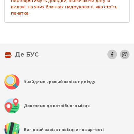
перевірятимуть довідки, включаючи дату їх
видачі, на яких бланках надруковані, яка стоїть
печатка.
Де БУС
Знайдемо кращий варіант доїзду
Довеземо до потрібного місця
Вигідний варіант поїздки по вартості