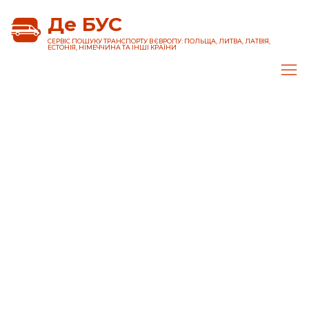
Де БУС
CЕРВІС ПОШУКУ ТРАНСПОРТУ В ЄВРОПУ: ПОЛЬЩА, ЛИТВА, ЛАТВІЯ,
ЕСТОНІЯ, НІМЕЧЧИНА ТА ІНШІ КРАЇНИ