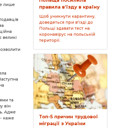
Польща посилила
де лише
правила в’їзду в країну
Щоб уникнути карантину,
отодавців
доведеться при в'їзді до
за
Польщі здавати тест на
ційна
коронавірус на польській
є великі
території.
дозволити
ела
Наступна
на
ями та
у він
ь. Адже
Топ-5 причин трудової
 - каже
міграції з України