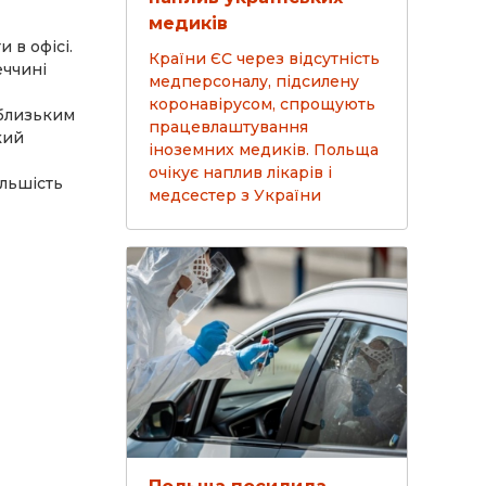
медиків
 в офісі.
Країни ЄС через відсутність
еччині
медперсоналу, підсилену
коронавірусом, спрощують
 близьким
працевлаштування
кий
іноземних медиків. Польща
очікує наплив лікарів і
ільшість
медсестер з України