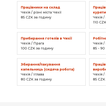
Працівники на склад
Праців
Чехія / різні міста Чехії
курят
85 CZK за годину
Чехія /
110 CZ
Прибирання готелів в Чехії
Робітн
Чехія / Прага
Чехія /
100 CZK за годину
85 - 90
Збирання/пакування
Праців
капельниць (сидяча робота)
виробн
Чехія / Іглава
Чехія /
80 CZK за годину
85 CZK