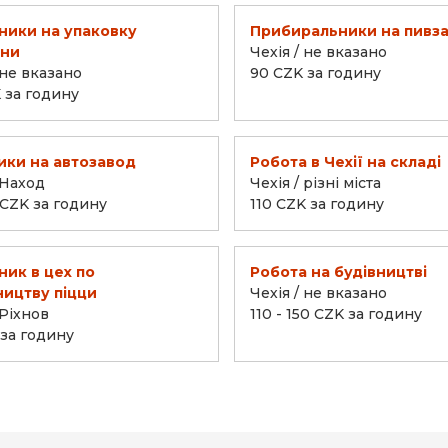
ники на упаковку
Прибиральники на пивз
ини
Чехія / не вказано
 не вказано
90 CZK за годину
K за годину
ики на автозавод
Робота в Чехії на складі
 Наход
Чехія / різні міста
 CZK за годину
110 CZK за годину
ник в цех по
Робота на будівництві
ицтву піцци
Чехія / не вказано
 Ріхнов
110 - 150 CZK за годину
 за годину