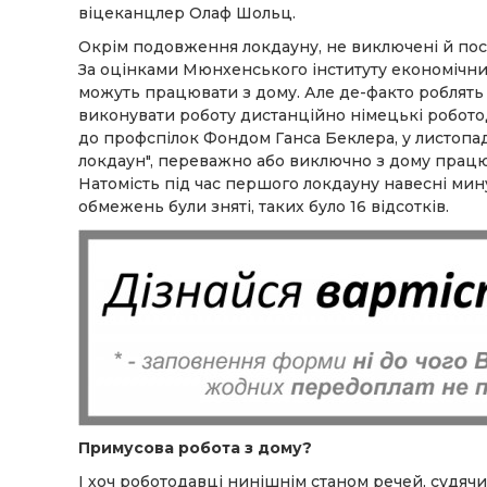
віцеканцлер Олаф Шольц.
Окрім подовження локдауну, не виключені й пос
За оцінками Мюнхенського інституту економічних
можуть працювати з дому. Але де-факто роблять
виконувати роботу дистанційно німецькі робото
до профспілок Фондом Ганса Беклера, у листопаді
локдаун", переважно або виключно з дому працюв
Натомість під час першого локдауну навесні минуло
обмежень були зняті, таких було 16 відсотків.
Примусова робота з дому?
І хоч роботодавці нинішнім станом речей, судячи