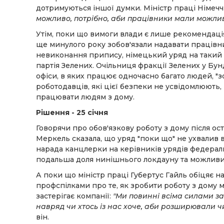
дотримуються іншої думки. Міністр праці Німечч
можливо, потрібно, аби працівники мали можливі
Утім, поки що вимоги влади є лише рекомендаціям
ще минулого року зобов'язали надавати працівн
невиконання припису, німецький уряд на такий 
партія Зелених. Очільниця фракції Зелених у Бунд
офіси, в яких працює одночасно багато людей, "з
роботодавців, які цієї безпеки не усвідомлюють
працювати людям з дому.
Рішення - 25 січня
Говорячи про обов'язкову роботу з дому після 
Меркель сказала, що уряд "поки що" не ухвалив 
нарада канцлерки на керівників урядів федераль
подальша доля нинішнього локдауну та можлив
А поки що міністр праці Губертус Гайль обіця
профспілками про те, як зробити роботу з дому
застерігає компанії:
"Ми повинні всіма силами за
навряд чи хтось із нас хоче, аби розширювали 
він.