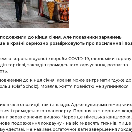
 подовжили до кінця січня. Але показники заражень
е в країні серйозно розмірковують про посилення і п
емію коронавірусної хвороби COVID-19, економіки торкн
дів торгівлі, закладів громадського харчування, розваг та
ють.
овжений до кінця січня, країна може витримати "дуже дов
льц (Olaf Scholz). Мовляв, життя повністю не зупинилося.
ків як з опозиції, так і з влади. Адже вулицями німецьких 
ється і громадського транспорту. Порівняно з першим лок
ччини зараз є значно вищою. Через це німецька канцлерка
 нове подовження локдауну - на вісім-десять тижнів, пише
в Бундестазі. Не називає остаточної дати завершення локдау