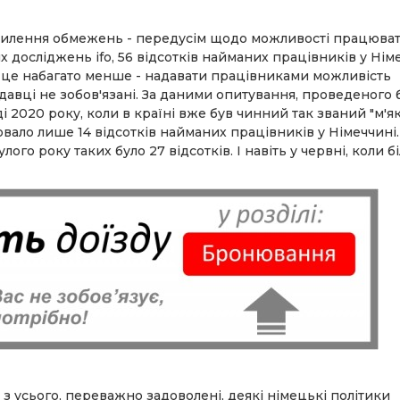
илення обмежень - передусім щодо можливості працювати
 досліджень ifo, 56 відсотків найманих працівників у Нім
 це набагато менше - надавати працівниками можливість
давці не зобов'язані. За даними опитування, проведеного
 2020 року, коли в країні вже був чинний так званий "м'я
ало лише 14 відсотків найманих працівників у Німеччині.
го року таких було 27 відсотків. І навіть у червні, коли б
 з усього, переважно задоволені, деякі німецькі політики