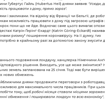
ини Губертус Гайль (Hubertus Heil) днями заявив:
"Усюди, 
сть працювати з дому, прямо зараз".
и і закликами. На відміну від Франції чи Бельгії, де роб
икам можливість працювати з дому під загрозою штрафів 
крок поки що не йде. Водночас саме цього вимагає опози
естазі Катрін Ґерінґ-Екардт (Katrin Göring-Eckardt) назива
онами ризику" поширення коронавірусу. На її думку, тих
, потрібно в крайньому разі за допомогою закону змусити 
останнього подовження локдауну, канцлерка Німеччини Анґ
відповідного рішення. Виходить, усе ще може змінитися? 
них земель запланована на 25 січня. Тоді має бути виріше
их нових обмежень.
є найближчими днями продовжити переговори з роботодавц
 можливою для максимального числа працівників. При цьом
побігти тому, щоб робочі місяця ставали місцями заражен
чинні обмеження і поширювали локдаун та всю економіку"
,