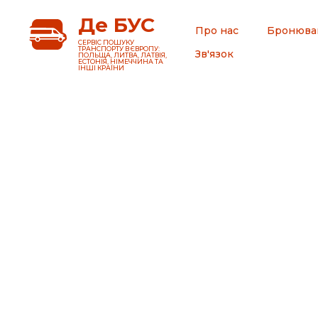
Де БУС
Про нас
Бронюва
CЕРВІС ПОШУКУ
ТРАНСПОРТУ В ЄВРОПУ:
Зв'язок
ПОЛЬЩА, ЛИТВА, ЛАТВІЯ,
ЕСТОНІЯ, НІМЕЧЧИНА ТА
ІНШІ КРАЇНИ