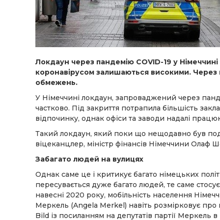
Локдаун через пандемію COVID-19 у Німеччині
коронавірусом залишаються високими. Через ц
обмежень.
У Німеччині локдаун, запроваджений через панд
частково. Під закриття потрапила більшість закла
відпочинку, однак офіси та заводи надалі працю
Такий локдаун, який поки що нещодавно був под
віцеканцлер, міністр фінансів Німеччини Олаф Шо
Забагато людей на вулицях
Однак саме це і критикує багато німецьких політи
пересувається дуже багато людей, те саме стосу
навесні 2020 року, мобільність населення Німе
Меркель (Angela Merkel) навіть розмірковує про
Bild із посиланням на депутатів партії Меркель 