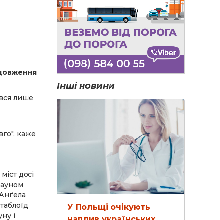
одовження
Інші новини
увся лише
го", каже
міст досі
дауном
 Анґела
 таблоїд
У Польщі очікують
ну і
наплив українських