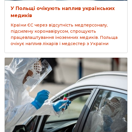
У Польщі очікують наплив українських
медиків
Країни ЄС через відсутність медперсоналу,
підсилену коронавірусом, спрощують
працевлаштування іноземних медиків. Польща
очікує наплив лікарів і медсестер з України