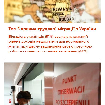
Топ-5 причин трудової міграції з України
Більшість українців (51%) вважають власний
рівень доходів недостатнім для нормального
життя, при цьому задоволена своєю поточною
роботою - менша половина населення (44%).