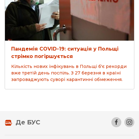
Пандемія COVID-19: ситуація у Польщі
стрімко погіршується
Кількість нових інфікувань в Польщі б'є рекорди
вже третій день поспіль. З 27 березня в країні
запроваджують суворі карантинні обмеження.
Де БУС