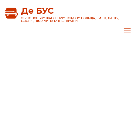
Де БУС
CЕРВІС ПОШУКУ ТРАНСПОРТУ В ЄВРОПУ: ПОЛЬЩА, ЛИТВА, ЛАТВІЯ,
ЕСТОНІЯ, НІМЕЧЧИНА ТА ІНШІ КРАЇНИ