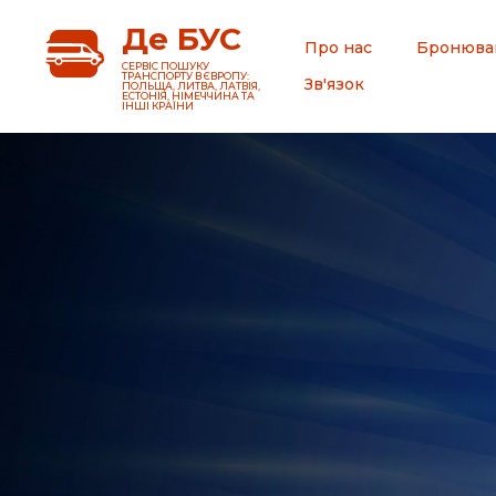
Де БУС
Про нас
Бронюва
CЕРВІС ПОШУКУ
ТРАНСПОРТУ В ЄВРОПУ:
Зв'язок
ПОЛЬЩА, ЛИТВА, ЛАТВІЯ,
ЕСТОНІЯ, НІМЕЧЧИНА ТА
ІНШІ КРАЇНИ