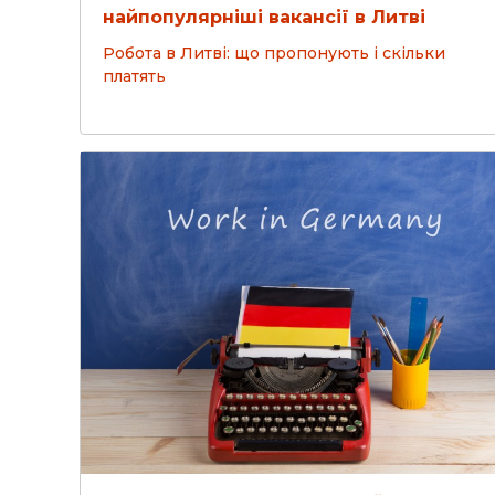
найпопулярніші вакансії в Литві
Робота в Литві: що пропонують і скільки
платять