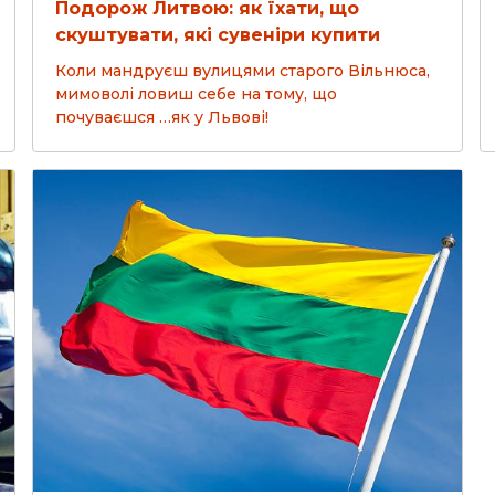
Подорож Литвою: як їхати, що
скуштувати, які сувеніри купити
Коли мандруєш вулицями старого Вільнюса,
мимоволі ловиш себе на тому, що
почуваєшся …як у Львові!