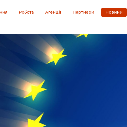
ння
Робота
Агенції
Партнери
Новини