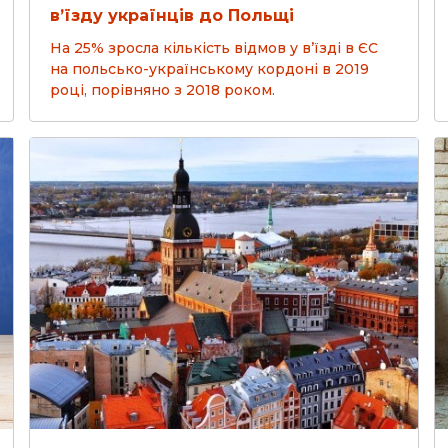
в’їзду українців до Польщі
На 25% зросла кількість відмов у в’їзді в ЄС
на польсько-українському кордоні в 2019
році, порівняно з 2018 роком.