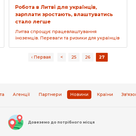
Робота в Литві для українців,
зарплати зростають, влаштуватись
стало легше
Литва спрощує працевлаштування
іноземців. Переваги та ризики для українців
‹ Первая
<
25
26
27
та
Агенції
Партнери
Новини
Країни
Зв'язо
Довеземо до потрібного місця